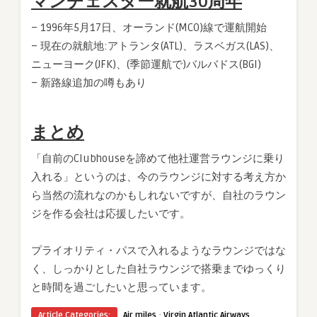
マンチェスター就航30周年
– 1996年5月17日、オーランド(MCO)線で運航開始
– 現在の就航地:アトランタ(ATL)、ラスベガス(LAS)、
ニューヨーク(JFK)、(季節運航で)バルバドス(BGI)
– 新路線追加の噂もあり
まとめ
「自前のClubhouseを諦めて他社運営ラウンジに乗り
入れる」というのは、今のラウンジに対する考え方か
ら当然の流れなのかもしれないですが、自社のラウン
ジを作る会社は応援したいです。
プライオリティ・パスで入れるようなラウンジではな
く、しっかりとした自社ラウンジで搭乗までゆっくり
と時間を過ごしたいと思っています。
·
Article Categories:
Air miles
Virgin Atlantic Airways