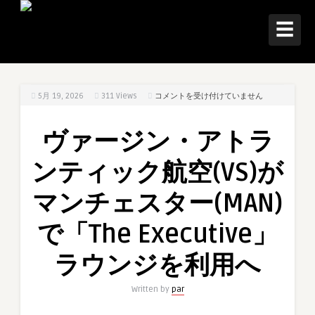
☰
ヴ
5月 19, 2026
311
Views
コメントを受け付けていません
ァ
ー
ヴァージン・アトラ
ジ
ン・
ンティック航空(VS)が
ア
ト
マンチェスター(MAN)
ラ
ン
で「The Executive」
テ
ィ
ラウンジを利用へ
ッ
ク
Written by
par
航
空