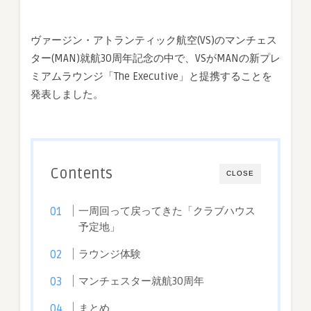
(VS)
が
ヴァージン・アトランティック航空(VS)のマンチェス
マ
ター(MAN)就航30周年記念の中で、VSがMANの新プレ
ン
チ
ミアムラウンジ「The Executive」と提携することを
ェ
発表しました。
ス
タ
ー
(MAN)
で
Contents
CLOSE
「The
Executive」
一周回って戻ってきた「クラブハウス
ラ
予定地」
ウ
ン
ラウンジ体験
ジ
を
マンチェスター就航30周年
利
用
まとめ