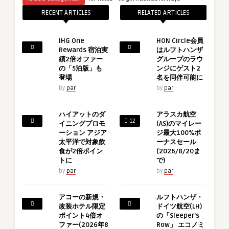
RECENT ARTICLES
RELATED ARTICLES
IHG One
HON Circle会員
Rewards 宿泊実
はルフトハンザ
績2倍オファー
グループのラウ
の「5泊版」も
ンジにゲスト2
登場
名を同伴可能に
by
par
by
par
ハイアットのダ
アラスカ航空
12
イニングプロモ
(AS)のマイレー
ーション アジア
ジ最大100%ボ
太平洋で対象飲
ーナスセール
食が2倍ポイン
(2026/8/20ま
トに
で)
by
par
by
par
アコーの新規・
ルフトハンザ・
改装ホテル限定
ドイツ航空(LH)
ポイント4倍オ
の「Sleeper’s
ファー(2026年8
Row」 エコノミ