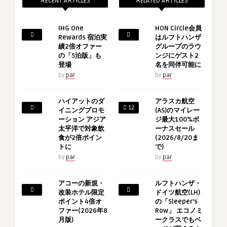
RECENT ARTICLES
RELATED ARTICLES
IHG One
HON Circle会員
Rewards 宿泊実
はルフトハンザ
績2倍オファー
グループのラウ
の「5泊版」も
ンジにゲスト2
登場
名を同伴可能に
by
par
by
par
ハイアットのダ
アラスカ航空
12
イニングプロモ
(AS)のマイレー
ーション アジア
ジ最大100%ボ
太平洋で対象飲
ーナスセール
食が2倍ポイン
(2026/8/20ま
トに
で)
by
par
by
par
アコーの新規・
ルフトハンザ・
改装ホテル限定
ドイツ航空(LH)
ポイント4倍オ
の「Sleeper’s
ファー(2026年8
Row」 エコノミ
月版)
ークラスでもベ