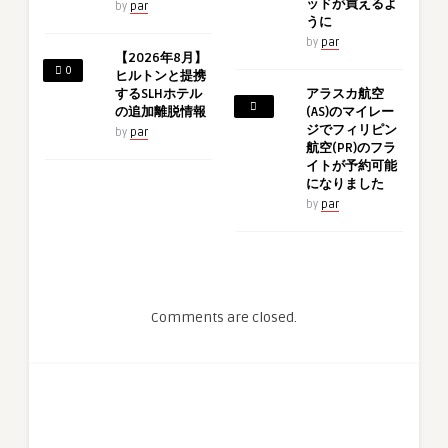
ッドが買えるよ
by
par
うに
by
par
【2026年8月】
0
ヒルトンと提携
するSLHホテル
アラスカ航空
の追加離脱情報
(AS)のマイレー
ジでフィリピン
by
par
航空(PR)のフラ
イトが予約可能
になりました
by
par
Comments are closed.