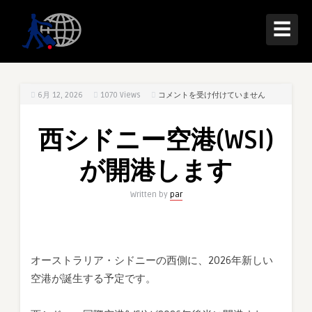
☰
西
6月 12, 2026
1070
Views
コメントを受け付けていません
シ
ド
西シドニー空港(WSI)
ニ
ー
が開港します
空
港
Written by
par
(WSI)
が
開
港
オーストラリア・シドニーの西側に、2026年新しい
し
空港が誕生する予定です。
ま
す
は