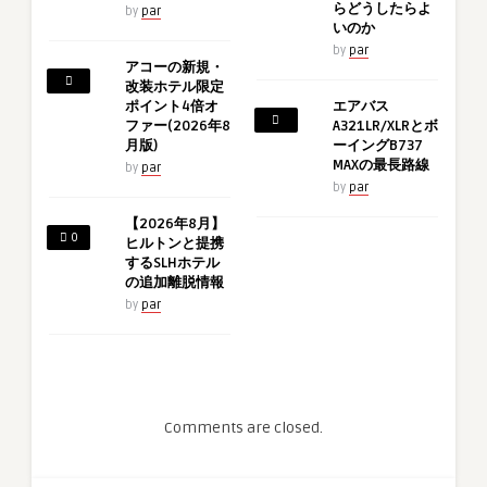
らどうしたらよ
by
par
いのか
by
par
アコーの新規・
改装ホテル限定
ポイント4倍オ
エアバス
ファー(2026年8
A321LR/XLRとボ
月版)
ーイングB737
MAXの最長路線
by
par
by
par
【2026年8月】
0
ヒルトンと提携
するSLHホテル
の追加離脱情報
by
par
Comments are closed.