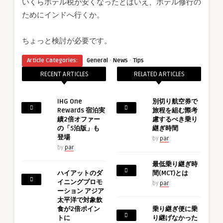
いくらホテル税が安くなったとはいえ、ホテル修行の
ためにインドへ行くか。
ちょっと検討が必要です。
·
·
Article Categories:
General
News
Tips
RECENT ARTICLES
RELATED ARTICLES
IHG One
別切り航空券で
Rewards 宿泊実
旅程を組む際考
績2倍オファー
慮するべき乗り
の「5泊版」も
継ぎ時間
登場
by
par
by
par
最低乗り継ぎ時
ハイアットのダ
間(MCT)とは
イニングプロモ
by
par
ーション アジア
太平洋で対象飲
食が2倍ポイン
乗り継ぎ便に乗
トに
り継げなかった