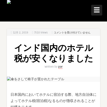
☰
イ
12月 2, 2019
7510
Views
コメントを受け付けていません
ン
ド
インド国内のホテル
国
内
税が安くなりました
の
ホ
Written by
par
テ
ル
税
が
安
日本国内においてホテルに宿泊する際、地方自治体に
く
よってホテル税(宿泊税)なるものが徴収されることが
な
り