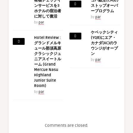
荷物チェックイ
コパ航空(CM)の
ンサービスを3
ストップオーバ
ホテルの宿泊者
ープログラム
に対して復活
by
par
by
par
ケベックシティ
Hotel Review :
(YQB)にエア・
グランドメルキ
カナダ(AC)のラ
ュール那須高原
ウンジがオープ
クラシックジュ
ン
ニアスイートル
by
par
ーム (Grand
Mercue Nasu
Highland
Junior Suite
Room)
by
par
Comments are closed.