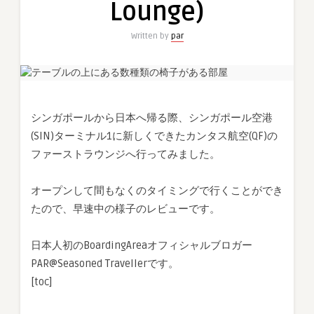
Lounge)
ナ
ル
Written by
par
1
カ
ン
タ
ス
シンガポールから日本へ帰る際、シンガポール空港
航
(SIN)ターミナル1に新しくできたカンタス航空(QF)の
空
(QF)
ファーストラウンジへ行ってみました。
シ
ン
オープンして間もなくのタイミングで行くことができ
ガ
たので、早速中の様子のレビューです。
ポ
ー
日本人初のBoardingAreaオフィシャルブロガー
ル
フ
PAR@Seasoned Travellerです。
ァ
[toc]
ー
ス