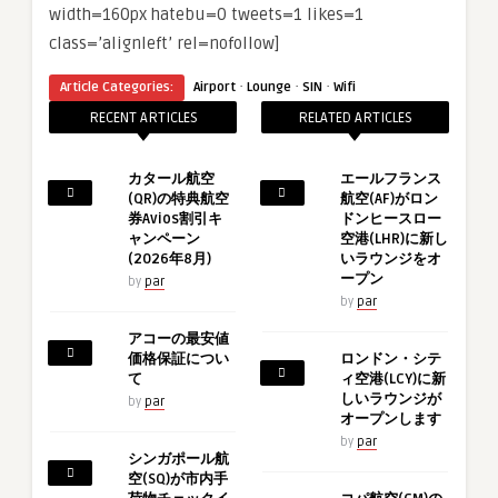
width=160px hatebu=0 tweets=1 likes=1
class=’alignleft’ rel=nofollow]
·
·
·
Article Categories:
Airport
Lounge
SIN
Wifi
RECENT ARTICLES
RELATED ARTICLES
カタール航空
エールフランス
(QR)の特典航空
航空(AF)がロン
券Avios割引キ
ドンヒースロー
ャンペーン
空港(LHR)に新し
(2026年8月)
いラウンジをオ
ープン
by
par
by
par
アコーの最安値
価格保証につい
ロンドン・シテ
て
ィ空港(LCY)に新
しいラウンジが
by
par
オープンします
by
par
シンガポール航
空(SQ)が市内手