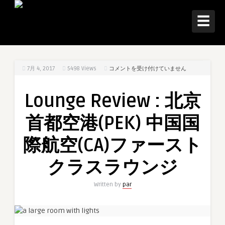
☰
Lounge
7月 4, 2017
5498
Views
コメントを受け付けていません
Review
:
Lounge Review : 北京
北
京
首都空港(PEK) 中国国
首
都
際航空(CA)ファースト
空
港
クラスラウンジ
(PEK)
中
Written by
par
国
国
際
航