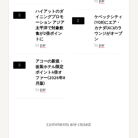
by
par
ハイアットのダ
イニングプロモ
ケベックシティ
ーション アジア
(YQB)にエア・
太平洋で対象飲
カナダ(AC)のラ
食が2倍ポイン
ウンジがオープ
トに
ン
by
par
by
par
アコーの新規・
改装ホテル限定
ポイント4倍オ
ファー(2026年8
月版)
by
par
Comments are closed.