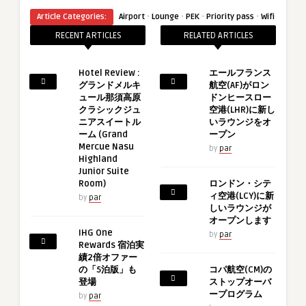
·
·
·
·
Article Categories:
Airport
Lounge
PEK
Priority pass
Wifi
RECENT ARTICLES
RELATED ARTICLES
Hotel Review :
エールフランス
グランドメルキ
航空(AF)がロン
ュール那須高原
ドンヒースロー
クラシックジュ
空港(LHR)に新し
ニアスイートル
いラウンジをオ
ーム (Grand
ープン
Mercue Nasu
by
par
Highland
Junior Suite
Room)
ロンドン・シテ
ィ空港(LCY)に新
by
par
しいラウンジが
オープンします
IHG One
by
par
Rewards 宿泊実
績2倍オファー
の「5泊版」も
コパ航空(CM)の
登場
ストップオーバ
ープログラム
by
par