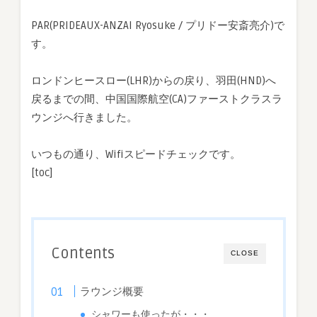
空
PAR(PRIDEAUX-ANZAI Ryosuke / プリドー安斎亮介)で
(CA)
す。
フ
ァ
ー
ロンドンヒースロー(LHR)からの戻り、羽田(HND)へ
ス
戻るまでの間、中国国際航空(CA)ファーストクラスラ
ト
ウンジへ行きました。
ク
ラ
いつもの通り、Wifiスピードチェックです。
ス
ラ
[toc]
ウ
ン
ジ
は
Contents
CLOSE
ラウンジ概要
シャワーも使ったが・・・