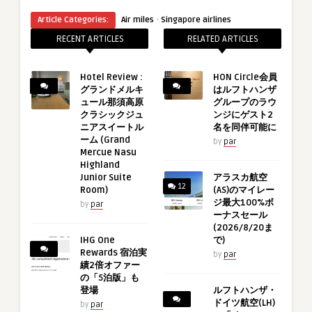
·
Article Categories:
Air miles
Singapore airlines
RECENT ARTICLES
RELATED ARTICLES
Hotel Review :
HON Circle会員
グランドメルキ
はルフトハンザ
ュール那須高原
グループのラウ
クラシックジュ
ンジにゲスト2
ニアスイートル
名を同伴可能に
ーム (Grand
by
par
Mercue Nasu
Highland
Junior Suite
アラスカ航空
12
Room)
(AS)のマイレー
ジ最大100%ボ
by
par
ーナスセール
(2026/8/20ま
IHG One
で)
Rewards 宿泊実
by
par
績2倍オファー
の「5泊版」も
登場
ルフトハンザ・
ドイツ航空(LH)
by
par