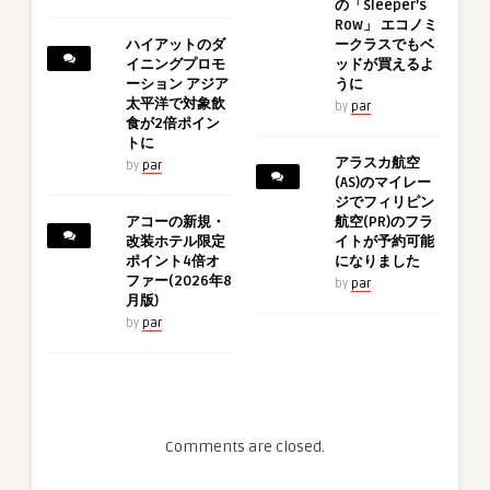
の「Sleeper’s
Row」 エコノミ
ハイアットのダ
ークラスでもベ
イニングプロモ
ッドが買えるよ
ーション アジア
うに
太平洋で対象飲
by
par
食が2倍ポイン
トに
アラスカ航空
by
par
(AS)のマイレー
ジでフィリピン
アコーの新規・
航空(PR)のフラ
改装ホテル限定
イトが予約可能
ポイント4倍オ
になりました
ファー(2026年8
by
par
月版)
by
par
Comments are closed.